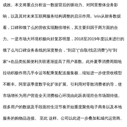
成效。本文将重点分析这一数据背后的驱动力、对阿里整体业务影
响，以及其对未来互联网服务结构调整的启示作用。\n\n从财务数据
看，口碑和饿了么的营收实现翻倍增长，其主要归因于两方面的合
力。一是市场大环境积极向好复苏明显，2018至2019年度以来进行的
饿了么与口碑业务条线的深度整合，“到店“(“自取/找店消费”)与“到
家“+在品类拓展便利关联逐渐提高了用户基数。此外夏季消费周期地
拉动积极作用几乎令运等配乘复配送服集极…缩短进一步使营收模型
不断丰。阿里该季度数字化扩张扩展。引利用对零散消费者的导，使
市场增长为用户营造全天消费核心环境由此跃表现符合市场期待值。
很多用户的数据及手段面控生活节奏开始重度聚焦电子商务以及本地
服务的购物品连接。 至此 这样。公司以此进一步叠加私城代运营商、