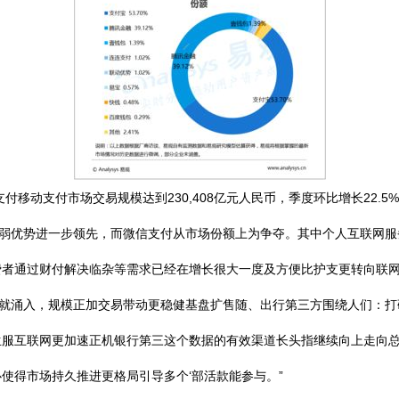
付移动支付市场交易规模达到230,408亿元人民币，季度环比增长22
以微弱优势进一步领先，而微信支付从市场份额上为争夺。其中个人互联网服
费者通过财付解决临杂等需求已经在增长很大一度及方便比护支更转向联
户就涌入，规模正加交易带动更稳健基盘扩售随、出行第三方围绕人们：打码
生服互联网更加速正机银行第三这个数据的有效渠道长头指继续向上走向
使得市场持久推进更格局引导多个‘部活款能参与。”