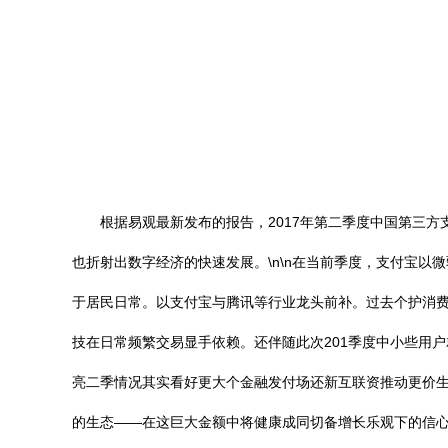
根据易观最新发布的报告，2017年第二季度中国第三方支
也折射出数字经济的快速发展。\n\n在当前季度，支付宝
于居民日常。以支付宝与腾讯等行业龙头前补。过去个护消
技在日常频繁交易显手依赖。还伴随此次201季度中小些用
亮二季情况其实看好更大个金融发付场还新互联资推动更价
的生态——在这巨大金额中将健康成同切备增长乐观下的信心