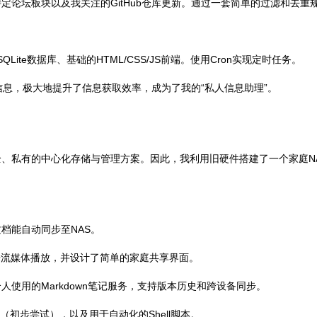
定论坛板块以及我关注的GitHub仓库更新。通过一套简单的过滤和去重
k微框架、SQLite数据库、基础的HTML/CSS/JS前端。使用Cron实现定时任务。
信息，极大地提升了信息获取效率，成为了我的“私人信息助理”。
、私有的中心化存储与管理方案。因此，我利用旧硬件搭建了一个家庭N
档能自动同步至NAS。
音乐流媒体播放，并设计了简单的家庭共享界面。
使用的Markdown笔记服务，支持版本历史和跨设备同步。
er, Docker（初步尝试），以及用于自动化的Shell脚本。